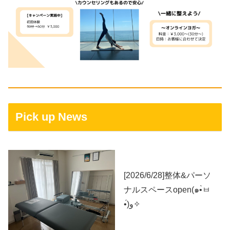
Pick up News
[2026/6/28]整体&パーソ
ナルスペースopen(๑•̀ㅂ
•́)و✧